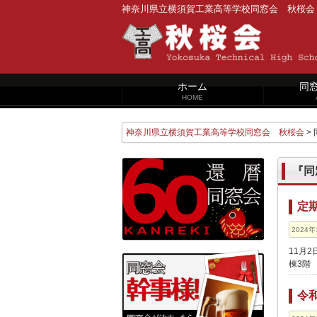
神奈川県立横須賀工業高等学校同窓会 秋桜会
ホーム
同
HOME
神奈川県立横須賀工業高等学校同窓会 秋桜会
>
『同
定期
2024年
11月
棟3階
令和