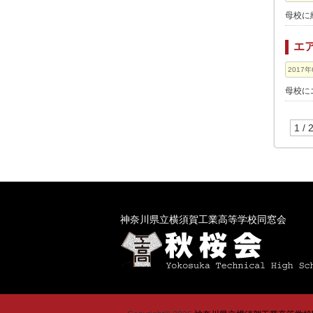
母校に
エ
2017年
母校に
1 / 
神奈川県立横須賀工業高等学校同窓会