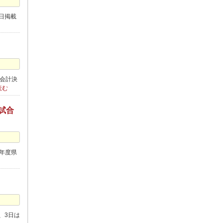
日掲載
会計決
読む
試合
3年度県
、3日は