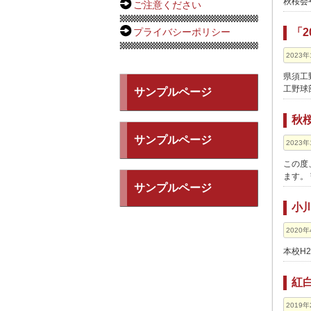
秋桜会
ご注意ください
「
プライバシーポリシー
2023年
県須工
工野球
サンプルページ
秋
サンプルページ
2023年
この度
ます。
サンプルページ
小
2020年
本校H
紅
2019年