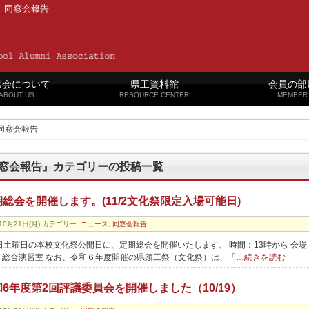
 同窓会報告
窓会について
県工資料館
会員の部
ABOUT US
RESOURCE CENTER
MEMBER
同窓会報告
窓会報告』カテゴリーの投稿一覧
総会を開催します。(11/2文化祭限定入場可能日)
10月21日(月)
カテゴリー:
ニュース
,
同窓会報告
2日土曜日の本校文化祭公開日に、定期総会を開催いたします。 時間：13時から 会場
 総合演習室 なお、令和６年度開催の県須工祭（文化祭）は、「
…続きを読む
6年度第2回評議委員会を開催しました（10/19）