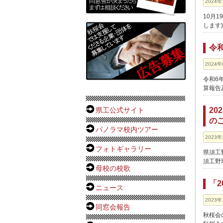
2024年
10月
します)
令
2024年
令和6
算報告
2
県工公式サイト
の
パノラマ校内ツアー
2023年
フォトギャラリー
県須工野
須工野
母校の校歌
「
ニュース
2023年
同窓会報告
秋桜会