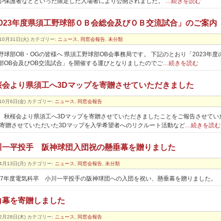
や保護者などといった限定した入場者により公開されました。
…続きを読む
2023年度県須工野球部ＯＢ会総会及びＯＢ交流試合」のご案内
10月31日(火)
カテゴリー:
ニュース
,
同窓会報告
,
未分類
野球部OB・OGの皆様へ 県須工野球部OB会事務局です。 下記のとおり「2023年度
部OB会及びOB交流試合」を開催する運びとなりましたのでご
…続きを読む
桜会より県須工へ3Dマップを寄贈させていただきました
10月6日(金)
カテゴリー:
ニュース
,
同窓会報告
、秋桜会より県須工へ3Dマップを寄贈させていただきましたことをご報告させてい
 寄贈させていただいた3Dマップを入学希望者へのリクルート活動など
…続きを読む
川一平投手 阪神球団入団祝の懸垂幕を贈りました
4月13日(月)
カテゴリー:
ニュース
,
同窓会報告
,
未分類
27年度電気科卒 小川一平投手の阪神球団への入団を祝い、懸垂幕を贈りました。
白幕を寄贈しました
2月28日(木)
カテゴリー:
ニュース
,
同窓会報告