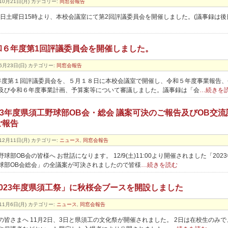
10月21日(月)
カテゴリー:
同窓会報告
19日土曜日15時より、本校会議室にて第2回評議委員会を開催しました。(議事録は後
和６年度第1回評議委員会を開催しました。
6月23日(日)
カテゴリー:
同窓会報告
年度第１回評議委員会を、５月１８日に本校会議室で開催し、令和５年度事業報告、
及び令和６年度事業計画、予算案等について審議しました。議事録は「会
…続きを
023年度県須工野球部OB会・総会 議案可決のご報告及びOB交流
ご報告
12月11日(月)
カテゴリー:
ニュース
,
同窓会報告
球部OB会の皆様へ お世話になります。 12/9(土)11:00より開催されました「202
球部OB会総会」の全議案が可決されましたので皆様
…続きを読む
2023年度県須工祭」に秋桜会ブースを開設しました
11月6日(月)
カテゴリー:
ニュース
,
同窓会報告
の皆さまへ 11月2日、3日と県須工の文化祭が開催されました。 2日は在校生のみで